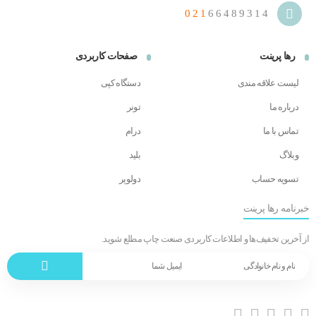
021
66489314
رها پرینت
صفحات کاربردی
لیست علاقه مندی
دستگاه کپی
درباره ما
تونر
تماس با ما
درام
وبلاگ
بلید
تسویه حساب
دولوپر
خبرنامه رها پرینت
از آخرین تخفیف‌ها و اطلاعات کاربردی صنعت چاپ مطلع شوید.